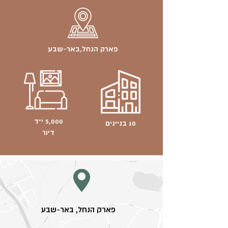
פארק הנחל,באר-שבע
5,000 י"ד
10 בניינים
דיור
פארק הנחל, באר-שבע