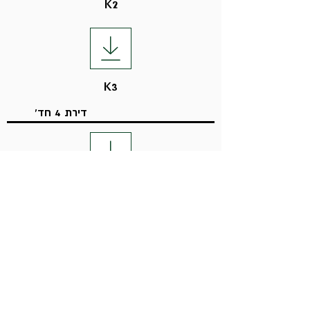
K2
K3
דירת 4 חד'
A
B